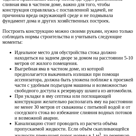
сливная яма в частном доме, важно для того, чтобы
конструкция справлялась с поставленной задачей, не
причиняла вреда окружающей среде и не подмывала
фундамент дома и других хозяйственных построек.
Построить конструкцию можно своими руками, нужно только
соблюдать нормы строительства и учитывать следующие
моменты:
Идеальное место для обустройства стока должно
находиться на заднем дворе за домом на расстоянии 5-10
метров от жилого помещения.
Выгребная яма в частном доме, из которой
предполагается выкачивать излишки при помощи
ассенизатора, должна быть уложена поближе к проезжей
части с удобным подъездом машины и возможностью
свободного доступа к резервуару шланга из автомобиля.
При укладке в яму септика или поглощающей
конструкции желательно располагать яму на расстоянии
не менее 30 метров от скважины с питьевой водой и от
соседского стока во избежание слияния водных потоков
и возможной аварии.
Канализацию стоит проводить из расчета объёма
пропускаемой жидкости. Если объём скапливающейся
3
жидкости превышает порог нормы в 1 м
, то резервуар