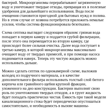
бактерий. Микроорганизмы перерабатывают загрязненную
воду и уничтожают твердые отходы, превращая их в полезные
удобрения для дальнейшего использования. Вода после
очищения становится пригодной для бытовых нужд и полива.
Но в этом случае от хозяина потребуется приложить немалые
усилия, чтобы система функционировала безотказно.
Схема септика выглядит следующим образом: грязная вода
попадает в первую камеру и поддается грубой фильтрации,
после этого она перемещается во вторую камеру, где
происходит более сильная очистка. Далее вода поступает в
третью камеру, в которой микроорганизмы максимально
очищают воду от твердых примесей, и при помощи насоса
поднимается наверх. Теперь эту чистую жидкость можно
использовать дальше.
Можно сделать септик по однокамерной схеме, выложив
колодец из подручного материала, а в качестве
дополнительного фильтра использовать толстый слой битого
кирпича или гравийного щебня крупной фракции,
уложенного на дно конструкции. Бактерии выполнят свою
роль по уничтожению твердых отходов, а в грунт жидкость
будет попадать практически чистая. Ёмкость при такой модели
канализационного стока будет периодически опустошаться
самостоятельно, и необходимость в вызове машины-