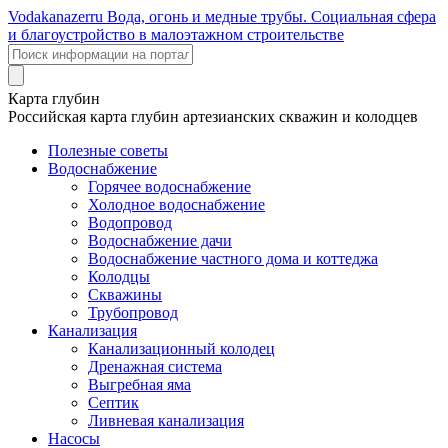
Voda
kanazer
ru
Вода, огонь и медные трубы. Социальная сфера
и благоустройство в малоэтажном строительстве
Карта глубин
Российская карта глубин артезианских скважин и колодцев
Полезные советы
Водоснабжение
Горячее водоснабжение
Холодное водоснабжение
Водопровод
Водоснабжение дачи
Водоснабжение частного дома и коттеджа
Колодцы
Скважины
Трубопровод
Канализация
Канализационный колодец
Дренажная система
Выгребная яма
Септик
Ливневая канализация
Насосы