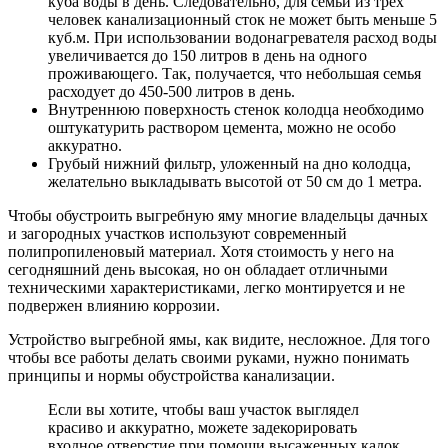
куба воды в день. Следовательно, для семьи из трех
человек канализационный сток не может быть меньше 5
куб.м. При использовании водонагревателя расход воды
увеличивается до 150 литров в день на одного
проживающего. Так, получается, что небольшая семья
расходует до 450-500 литров в день.
Внутреннюю поверхность стенок колодца необходимо
оштукатурить раствором цемента, можно не особо
аккуратно.
Грубый нижний фильтр, уложенный на дно колодца,
желательно выкладывать высотой от 50 см до 1 метра.
Чтобы обустроить выгребную яму многие владельцы дачных
и загородных участков используют современный
полипропиленовый материал. Хотя стоимость у него на
сегодняшний день высокая, но он обладает отличными
техническими характеристиками, легко монтируется и не
подвержен влиянию коррозии.
Устройство выгребной ямы, как видите, несложное. Для того
чтобы все работы делать своими руками, нужно понимать
принципы и нормы обустройства канализации.
Если вы хотите, чтобы ваш участок выглядел
красиво и аккуратно, можете задекорировать
входное отверстие при помощи высаженных кадок