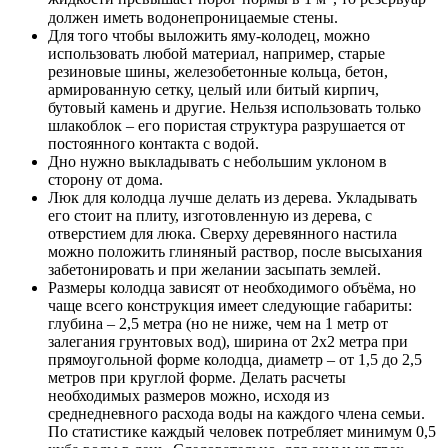
должен иметь водонепроницаемые стены.
Для того чтобы выложить яму-колодец, можно
использовать любой материал, например, старые
резиновые шины, железобетонные кольца, бетон,
армированную сетку, целый или битый кирпич,
бутовый камень и другие. Нельзя использовать только
шлакоблок – его пористая структура разрушается от
постоянного контакта с водой.
Дно нужно выкладывать с небольшим уклоном в
сторону от дома.
Люк для колодца лучше делать из дерева. Укладывать
его стоит на плиту, изготовленную из дерева, с
отверстием для люка. Сверху деревянного настила
можно положить глиняный раствор, после высыхания
забетонировать и при желании засыпать землей.
Размеры колодца зависят от необходимого объёма, но
чаще всего конструкция имеет следующие габариты:
глубина – 2,5 метра (но не ниже, чем на 1 метр от
залегания грунтовых вод), ширина от 2х2 метра при
прямоугольной форме колодца, диаметр – от 1,5 до 2,5
метров при круглой форме. Делать расчеты
необходимых размеров можно, исходя из
среднедневного расхода воды на каждого члена семьи.
По статистике каждый человек потребляет минимум 0,5