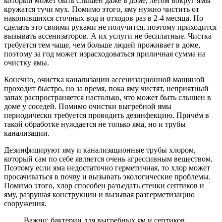
который может быть слышен даже в доме, летом вокруг ямы
кружатся тучи мух. Помимо этого, яму нужно чистить от
накопившихся сточных вод и отходов раз в 2-4 месяца. Но
сделать это своими руками не получится, поэтому приходится
вызывать ассенизаторов. А их услуги не бесплатные. Чистка
требуется тем чаще, чем больше людей проживает в доме,
поэтому за год может израсходоваться приличная сумма на
очистку ямы.
Конечно, очистка канализации ассенизационной машиной
проходит быстро, но за время, пока яму чистят, неприятный
запах распространяется настолько, что может быть слышен в
доме у соседей. Помимо очистки выгребной ямы
периодически требуется проводить дезинфекцию. Причём в
такой обработке нуждается не только яма, но и трубы
канализации.
Дезинфицируют яму и канализационные трубы хлором,
который сам по себе является очень агрессивным веществом.
Поэтому если яма недостаточно герметичная, то хлор может
просачиваться в почву и вызывать экологические проблемы.
Помимо этого, хлор способен разъедать стенки септиков и
яму, разрушая конструкции и вызывая разгерметизацию
сооружения.
Важно: бактерии для выгребных ям и септиков