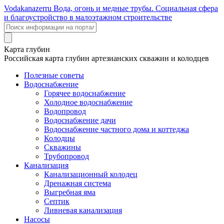
Voda
kanazer
ru
Вода, огонь и медные трубы. Социальная сфера
и благоустройство в малоэтажном строительстве
Карта глубин
Российская карта глубин артезианских скважин и колодцев
Полезные советы
Водоснабжение
Горячее водоснабжение
Холодное водоснабжение
Водопровод
Водоснабжение дачи
Водоснабжение частного дома и коттеджа
Колодцы
Скважины
Трубопровод
Канализация
Канализационный колодец
Дренажная система
Выгребная яма
Септик
Ливневая канализация
Насосы