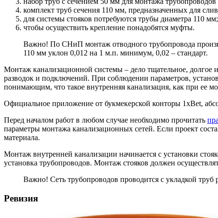
набор труб с сечением 50 мм для монтажа трубопроводов 
комплект труб сечения 110 мм, предназначенных для слива
для системы стояков потребуются трубы диаметра 110 мм;
чтобы осуществить крепление понадобятся муфты.
Важно! По СНиП монтаж отводного трубопровода производи
110 мм уклон 0,012 на 1 м.п. минимум, 0,02 – стандарт.
Монтаж канализационной системы – дело тщательное, долгое 
разводок и подключений. При соблюдении параметров, устано
понимающим, что такое внутренняя канализация, как при ее мо
Официальное приложение от букмекерской конторы 1xBet, абс
Перед началом работ в любом случае необходимо прочитать
пр
параметры монтажа канализационных сетей. Если проект соста
материала.
Монтаж внутренней канализации начинается с установки стояко
установка трубопроводов. Монтаж стояков должен осуществлять
Важно! Сеть трубопроводов проводится с укладкой труб р
Ревизия