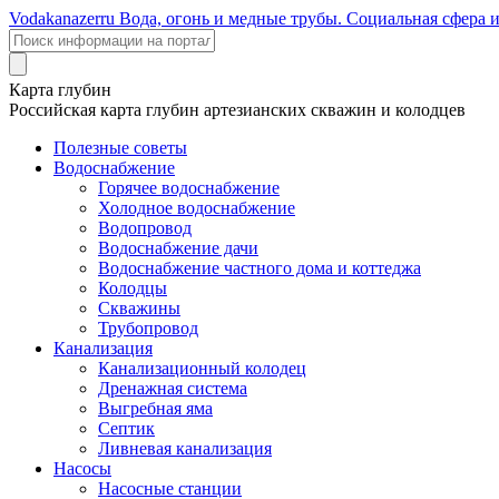
Voda
kanazer
ru
Вода, огонь и медные трубы. Социальная сфера 
Карта глубин
Российская карта глубин артезианских скважин и колодцев
Полезные советы
Водоснабжение
Горячее водоснабжение
Холодное водоснабжение
Водопровод
Водоснабжение дачи
Водоснабжение частного дома и коттеджа
Колодцы
Скважины
Трубопровод
Канализация
Канализационный колодец
Дренажная система
Выгребная яма
Септик
Ливневая канализация
Насосы
Насосные станции