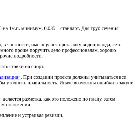
на 1м.п. минимум, 0,035 – стандарт. Для труб сечения
, в частности, имеющуюся прокладку водопровода, сеть
амного проще поручить дело профессионалам, хорошо
прочие подробности.
ать ставки на спорт.
ализация»
. При создании проекта должны учитываться все
тобы уточнить правильность. Иначе возможны ошибки в закупе
делается разметка, как это положено по плану, затем
ном положении.
епление и устраивая ревизии.