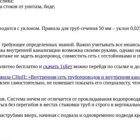
слива;
 стоков от унитаза, биде;
тся с уклоном. Правила для труб сечения 50 мм – уклон 0,025 
и требующее определенных знаний. Важно учитывать все нюансы
вка внутренней канализации возможна своими руками, однако н
нтаже не задеть водопровод, совместить сеть с отстойниками и 
олютно бесплатно и
скачать 1хБет
можно перейдя по ссылке и дел
авила СНиП: «Внутренняя сеть трубопроводов и внутренняя кан
влен самостоятельно, не помешает показать его специалисту, ч
в. Система ничем не отличается от прокладывания водопровода: 
ся без перегибов в местах стыковки труб и строго в вертикаль
аструбами вверх, начиная с подвала и одновременно подводя кр