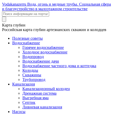
Voda
kanazer
ru
Вода, огонь и медные трубы. Социальная сфера
и благоустройство в малоэтажном строительстве
Карта глубин
Российская карта глубин артезианских скважин и колодцев
Полезные советы
Водоснабжение
Горячее водоснабжение
Холодное водоснабжение
Водопровод
Водоснабжение дачи
Водоснабжение частного дома и коттеджа
Колодцы
Скважины
Трубопровод
Канализация
Канализационный колодец
Дренажная система
Выгребная яма
Септик
Ливневая канализация
Насосы