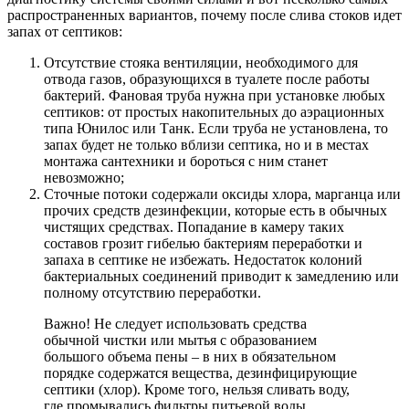
распространенных вариантов, почему после слива стоков идет
запах от септиков:
Отсутствие стояка вентиляции
, необходимого для
отвода газов, образующихся в туалете после работы
бактерий. Фановая труба нужна при установке любых
септиков: от простых накопительных до аэрационных
типа Юнилос или Танк. Если труба не установлена, то
запах будет не только вблизи септика, но и в местах
монтажа сантехники и бороться с ним станет
невозможно;
Сточные потоки содержали оксиды хлора, марганца или
прочих средств дезинфекции
, которые есть в обычных
чистящих средствах. Попадание в камеру таких
составов грозит гибелью бактериям переработки и
запаха в септике не избежать. Недостаток колоний
бактериальных соединений приводит к замедлению или
полному отсутствию переработки.
Важно! Не следует использовать средства
обычной чистки или мытья с образованием
большого объема пены – в них в обязательном
порядке содержатся вещества, дезинфицирующие
септики (хлор). Кроме того, нельзя сливать воду,
где промывались фильтры питьевой воды.