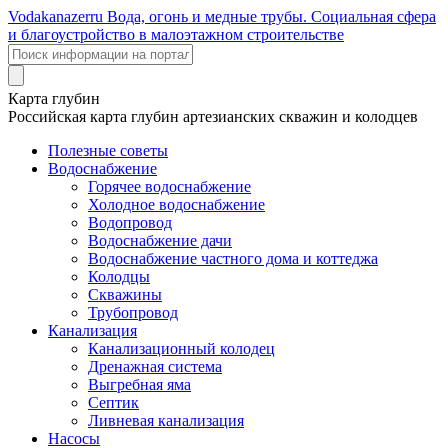
Voda
kanazer
ru
Вода, огонь и медные трубы. Социальная сфера
и благоустройство в малоэтажном строительстве
Карта глубин
Российская карта глубин артезианских скважин и колодцев
Полезные советы
Водоснабжение
Горячее водоснабжение
Холодное водоснабжение
Водопровод
Водоснабжение дачи
Водоснабжение частного дома и коттеджа
Колодцы
Скважины
Трубопровод
Канализация
Канализационный колодец
Дренажная система
Выгребная яма
Септик
Ливневая канализация
Насосы