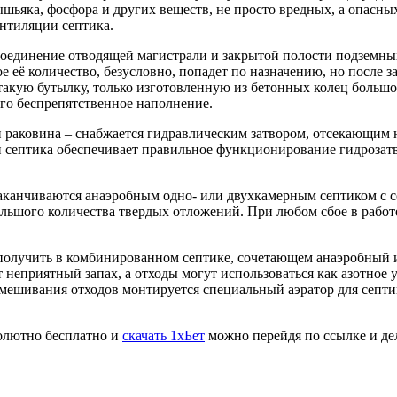
ьяка, фосфора и других веществ, не просто вредных, а опасных 
ентиляции септика.
 соединение отводящей магистрали и закрытой полости подземны
е её количество, безусловно, попадет по назначению, но после
акую бутылку, только изготовленную из бетонных колец большог
го беспрепятственное наполнение.
ли раковина – снабжается гидравлическим затвором, отсекающим
и септика обеспечивает правильное функционирование гидроза
аканчиваются анаэробным одно- или двухкамерным септиком с с
льшого количества твердых отложений. При любом сбое в работе
получить в комбинированном септике, сочетающем анаэробный 
т неприятный запах, а отходы могут использоваться как азотное
мешивания отходов монтируется специальный аэратор для септи
олютно бесплатно и
скачать 1хБет
можно перейдя по ссылке и дел