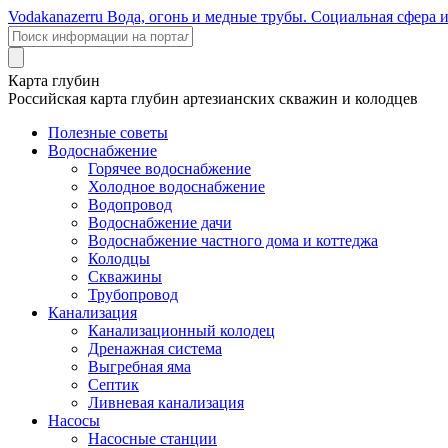
Voda
kanazer
ru
Вода, огонь и медные трубы. Социальная сфера 
Карта глубин
Российская карта глубин артезианских скважин и колодцев
Полезные советы
Водоснабжение
Горячее водоснабжение
Холодное водоснабжение
Водопровод
Водоснабжение дачи
Водоснабжение частного дома и коттеджа
Колодцы
Скважины
Трубопровод
Канализация
Канализационный колодец
Дренажная система
Выгребная яма
Септик
Ливневая канализация
Насосы
Насосные станции