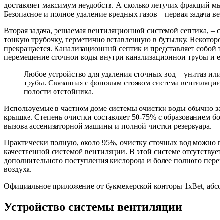
доставляет максимум неудобств. А сколько летучих фракций мыш
Безопасное и полное удаление вредных газов – первая задача в
Вторая задача, решаемая вентиляционной системой септика, –
тонкую трубочку, герметично вставленную в бутылку. Некоторо
прекращается. Канализационный септик и представляет собой т
перемещение сточной воды внутри канализационной трубы и е
Любое устройство для удаления сточных вод – унитаз и
трубы. Связанная с фоновым стояком система вентиляци
полости отстойника.
Используемые в частном доме системы очистки воды обычно з
крышке. Степень очистки составляет 50-75% с образованием бо
вызова ассенизаторной машины и полной чистки резервуара.
Практически полную, около 95%, очистку сточных вод можно 
качественной системой вентиляции. В этой системе отсутствуе
дополнительного поступления кислорода и более полного пере
воздуха.
Официальное приложение от букмекерской конторы 1xBet, абс
Устройство системы вентиляции