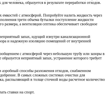
для человека, образуется в результате переработки отходов.
х емкостей с атмосферой. Попробуйте налить жидкость через
 заполнения трети объема бутылки поступление жидкости
о размера, а вентиляция септика обеспечивает свободное
 неприятный запах, идущий изнутри канализационной
твора и надежную изоляцию помещений от внутренней
ообщением с атмосферой через небольшую трубу или зазоры в
 образуется неприятный запах, устранение которого требует
и аэробный способы разложения отходов, снабженном
 удобрение. В самых сложных системах очистки для
ка, распыляющий в толще сточной воды расчетное количество
ать ставки на спорт.