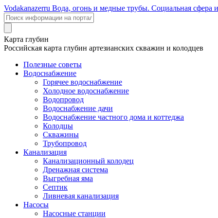
Voda
kanazer
ru
Вода, огонь и медные трубы. Социальная сфера 
Карта глубин
Российская карта глубин артезианских скважин и колодцев
Полезные советы
Водоснабжение
Горячее водоснабжение
Холодное водоснабжение
Водопровод
Водоснабжение дачи
Водоснабжение частного дома и коттеджа
Колодцы
Скважины
Трубопровод
Канализация
Канализационный колодец
Дренажная система
Выгребная яма
Септик
Ливневая канализация
Насосы
Насосные станции