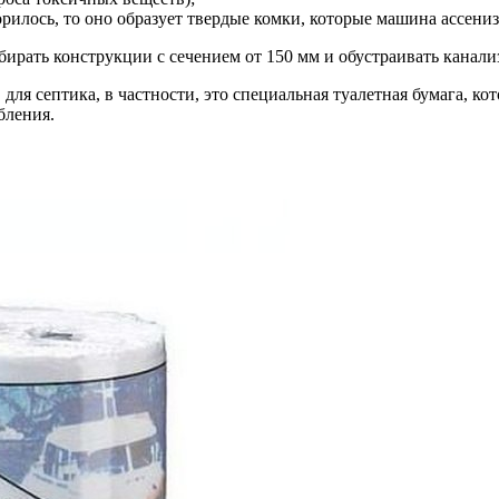
ворилось, то оно образует твердые комки, которые машина ассени
бирать конструкции с сечением от 150 мм и обустраивать канализ
я септика, в частности, это специальная туалетная бумага, ко
бления.