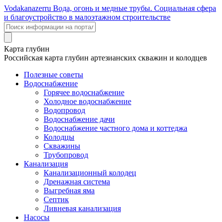
Voda
kanazer
ru
Вода, огонь и медные трубы. Социальная сфера
и благоустройство в малоэтажном строительстве
Карта глубин
Российская карта глубин артезианских скважин и колодцев
Полезные советы
Водоснабжение
Горячее водоснабжение
Холодное водоснабжение
Водопровод
Водоснабжение дачи
Водоснабжение частного дома и коттеджа
Колодцы
Скважины
Трубопровод
Канализация
Канализационный колодец
Дренажная система
Выгребная яма
Септик
Ливневая канализация
Насосы