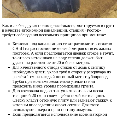
Как и любая другая полимерная ёмкость, монтируемая в грунт
в качестве автономной канализации, станция «Росток»
требует соблюдения нескольких принципов при монтаже:
Котлован под канализацию стоит располагать согласно
СНиП на расстоянии не менее 5 метров от всех жилых
построек. А если предполагается дренаж стоков в грунт,
то от всех источников на воду септик должен быть
удален на расстояние от 20 и более метров.
Для качественного отвода стоков от дома к септику
необходимо делать уклон труб в сторону резервуара из
расчёта 1 см на каждый погонный метр трубопровода.
Трубы при монтаже желательно утеплить или
проложить ниже уровня промерзания грунта.
Дно котлована под септик уплотняют слоем песка
толщиной 20 см, и слоем щебня такой же толщины.
Сверху кладут бетонную плиту или заливают стяжку, к
которым впоследствии якорят септик. Для этого
используют анкера и цепи по типу хомутов.
Если предполагается использование ассенизаторной