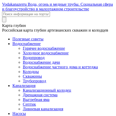
Voda
kanazer
ru
Вода, огонь и медные трубы. Социальная сфера
и благоустройство в малоэтажном строительстве
Карта глубин
Российская карта глубин артезианских скважин и колодцев
Полезные советы
Водоснабжение
Горячее водоснабжение
Холодное водоснабжение
Водопровод
Водоснабжение дачи
Водоснабжение частного дома и коттеджа
Колодцы
Скважины
Трубопровод
Канализация
Канализационный колодец
Дренажная система
Выгребная яма
Септик
Ливневая канализация
Насосы