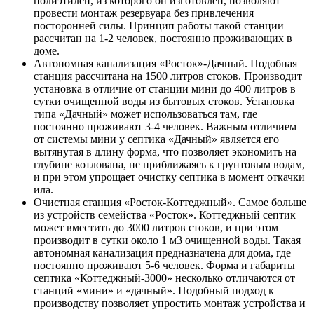
полиэтилен, из которого он изготовлен, позволяют
провести монтаж резервуара без привлечения
посторонней силы. Принцип работы такой станции
рассчитан на 1-2 человек, постоянно проживающих в
доме.
Автономная канализация «Росток»-Дачный
. Подобная
станция рассчитана на 1500 литров стоков. Производит
установка в отличие от станции мини до 400 литров в
сутки очищенной воды из бытовых стоков. Установка
типа «Дачный» может использоваться там, где
постоянно проживают 3-4 человек. Важным отличием
от системы мини у септика «Дачный» является его
вытянутая в длину форма, что позволяет экономить на
глубине котлована, не приближаясь к грунтовым водам,
и при этом упрощает очистку септика в момент откачки
ила.
Очистная станция «Росток-Коттеджный»
. Самое больше
из устройств семейства «Росток». Коттеджный септик
может вместить до 3000 литров стоков, и при этом
производит в сутки около 1 м3 очищенной воды. Такая
автономная канализация предназначена для дома, где
постоянно проживают 5-6 человек. Форма и габариты
септика «Коттеджный-3000» несколько отличаются от
станций «мини» и «дачный». Подобный подход к
производству позволяет упростить монтаж устройства и