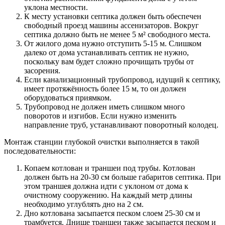
уклона местности.
К месту установки септика должен быть обеспечен
свободный проезд машины ассенизаторов. Вокруг
септика должно быть не менее 5 м² свободного места.
От жилого дома нужно отступить 5-15 м. Слишком
далеко от дома устанавливать септик не нужно,
поскольку вам будет сложно прочищать трубы от
засорения.
Если канализационный трубопровод, идущий к септику,
имеет протяжённость более 15 м, то он должен
оборудоваться приямком.
Трубопровод не должен иметь слишком много
поворотов и изгибов. Если нужно изменить
направление труб, устанавливают поворотный колодец.
Монтаж станции глубокой очистки выполняется в такой
последовательности:
Копаем котлован и траншеи под трубы. Котлован
должен быть на 20-30 см больше габаритов септика. При
этом траншея должна идти с уклоном от дома к
очистному сооружению. На каждый метр длины
необходимо углублять дно на 2 см.
Дно котлована засыпается песком слоем 25-30 см и
трамбуется. Днище траншеи также засыпается песком и