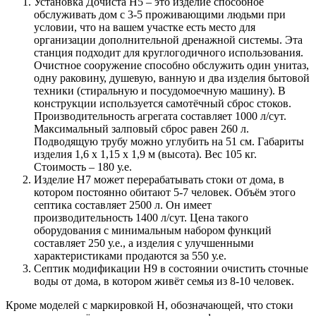
Установка Дочиста Н5
– это изделие способное
обслуживать дом с 3-5 проживающими людьми при
условии, что на вашем участке есть место для
организации дополнительной дренажной системы. Эта
станция подходит для круглогодичного использования.
Очистное сооружение способно обслужить один унитаз,
одну раковину, душевую, ванную и два изделия бытовой
техники (стиральную и посудомоечную машину). В
конструкции используется самотёчный сброс стоков.
Производительность агрегата составляет 1000 л/сут.
Максимальный залповый сброс равен 260 л.
Подводящую трубу можно углубить на 51 см. Габариты
изделия 1,6 х 1,15 х 1,9 м (высота). Вес 105 кг.
Стоимость – 180 у.е.
Изделие Н7
может перерабатывать стоки от дома, в
котором постоянно обитают 5-7 человек. Объём этого
септика составляет 2500 л. Он имеет
производительность 1400 л/сут. Цена такого
оборудования с минимальным набором функций
составляет 250 у.е., а изделия с улучшенными
характеристиками продаются за 550 у.е.
Септик модификации Н9
в состоянии очистить сточные
воды от дома, в котором живёт семья из 8-10 человек.
Кроме моделей с маркировкой Н, обозначающей, что стоки