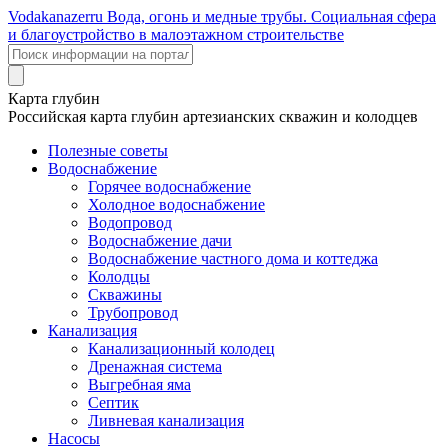
Voda
kanazer
ru
Вода, огонь и медные трубы. Социальная сфера
и благоустройство в малоэтажном строительстве
Карта глубин
Российская карта глубин артезианских скважин и колодцев
Полезные советы
Водоснабжение
Горячее водоснабжение
Холодное водоснабжение
Водопровод
Водоснабжение дачи
Водоснабжение частного дома и коттеджа
Колодцы
Скважины
Трубопровод
Канализация
Канализационный колодец
Дренажная система
Выгребная яма
Септик
Ливневая канализация
Насосы