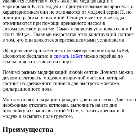
удаляются самотёком, есть такие же модификации с
маркировкой Р. Это модели с принудительным выбросом. По
характеристикам они не отличаются от моделей серии Н, но
принцип работы у них иной. Очищенные сточные воды
откачиваются при помощи дренажного насоса в
автоматическом режиме. Самая недорогая установка серии Р
стоит 490 у.е. Главный недостаток этих конструкций состоит
в том, что они являются энергозависимыми установками.
Официальное приложение от букмекерской конторы 1xBet,
абсолютно бесплатно и
скачать 1хБет
можно перейдя по
ссылке и делать ставки на спорт.
Помимо разных модификаций любой септик Дочиста можно
доукомплектовать модулем вторичной очистки, который
состоит из дренажного тоннеля для быстрого монтажа
фильтрационного поля.
Монтаж поля фильтрации проходит довольно легко. Для этого
необходимо откопать котлован, выполнить на его дне
прослойку из гравия высотой 50 см, уложить дренажный
модуль и засыпать поле грунтом.
Преимущества