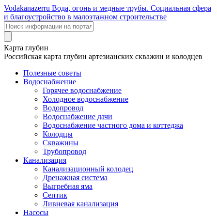
Voda
kanazer
ru
Вода, огонь и медные трубы. Социальная сфера
и благоустройство в малоэтажном строительстве
Карта глубин
Российская карта глубин артезианских скважин и колодцев
Полезные советы
Водоснабжение
Горячее водоснабжение
Холодное водоснабжение
Водопровод
Водоснабжение дачи
Водоснабжение частного дома и коттеджа
Колодцы
Скважины
Трубопровод
Канализация
Канализационный колодец
Дренажная система
Выгребная яма
Септик
Ливневая канализация
Насосы