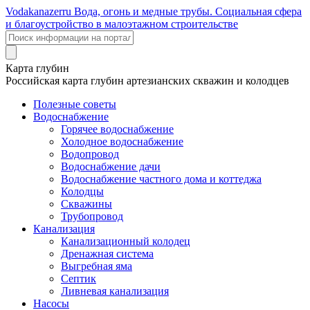
Voda
kanazer
ru
Вода, огонь и медные трубы. Социальная сфера
и благоустройство в малоэтажном строительстве
Карта глубин
Российская карта глубин артезианских скважин и колодцев
Полезные советы
Водоснабжение
Горячее водоснабжение
Холодное водоснабжение
Водопровод
Водоснабжение дачи
Водоснабжение частного дома и коттеджа
Колодцы
Скважины
Трубопровод
Канализация
Канализационный колодец
Дренажная система
Выгребная яма
Септик
Ливневая канализация
Насосы