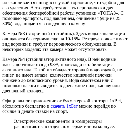
ил скапливается внизу, в ее узкой горловине, что удобно для
его удаления. А это требуется делать периодически для
обеспечения бесперебойной работы установки «ТОПАЗ». С
помощью эрлифтов, под давлением, очищенная (еще на 25-
30%) вода подается в следующую камеру.
Камера №3
(вторичный отстойник). Здесь воды канализации
очищаются бактериями еще на 10-15%. Резервуар также имеет
вид воронки и требует периодического обслуживания. В
некоторых моделях эта камера может отсутствовать.
Камера №4
(стабилизатор активного ила). В ней водные
массы доочищаются до 98%, происходит стабилизация
активного ила. Такой ил обладает хорошей водоотдачей, не
гниет, не имеет запаха, количество кишечной палочки
снижено до безопасного уровня. Вода самотеком или с
помощью насоса выводится в дренажное поле, канаву или
дренажный колодец.
Официальное приложение от букмекерской конторы 1xBet,
абсолютно бесплатно и
скачать 1хБет
можно перейдя по
ссылке и делать ставки на спорт.
Электрические компоненты и компрессоры
располагаются в отдельном герметичном корпусе.