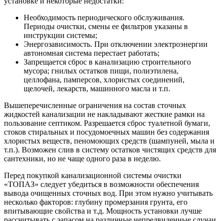
установке и некоторые недостатки:
Необходимость периодического обслуживания.
Периоды очистки, смены ее фильтров указаны в
инструкции системы;
Энергозависимость. При отключении электроэнергии
автономная система перестает работать;
Запрещается сброс в канализацию строительного
мусора; гнилых остатков пищи, полиэтилена,
целлофана, памперсов, хлористых соединений,
щелочей, лекарств, машинного масла и т.п.
Вышеперечисленные ограничения на состав сточных
жидкостей канализации не накладывают жесткие рамки на
пользование септиком. Разрешается сброс туалетной бумаги,
стоков стиральных и посудомоечных машин без содержания
хлористых веществ, пеномоющих средств (шампуней, мыла и
т.п.). Возможен слив в систему остатков чистящих средств для
сантехники, но не чаще одного раза в неделю.
Перед покупкой канализационной системы очистки
«ТОПАЗ» следует убедиться в возможности обеспечения
вывода очищенных сточных вод. При этом нужно учитывать
несколько факторов: глубину промерзания грунта, его
впитывающие свойства и т.д. Мощность установки лучше
рассчитывать с запасом на различные непредвиденные случаи