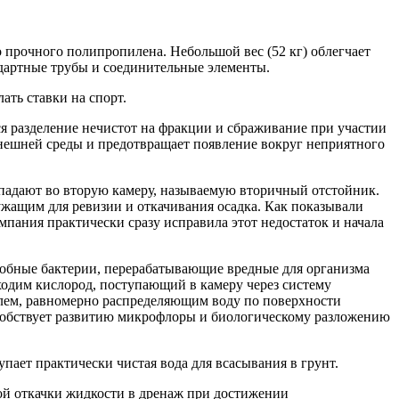
прочного полипропилена. Небольшой вес (52 кг) облегчает
ндартные трубы и соединительные элементы.
ать ставки на спорт.
ся разделение нечистот на фракции и сбраживание при участии
нешней среды и предотвращает появление вокруг неприятного
опадают во вторую камеру, называемую вторичный отстойник.
жащим для ревизии и откачивания осадка. Как показывали
мпания практически сразу исправила этот недостаток и начала
эробные бактерии, перерабатывающие вредные для организма
ходим кислород, поступающий в камеру через систему
елем, равномерно распределяющим воду по поверхности
особствует развитию микрофлоры и биологическому разложению
ает практически чистая вода для всасывания в грунт.
ой откачки жидкости в дренаж при достижении