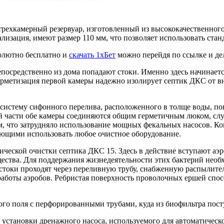
хкамерный резервуар, изготовленный из высококачественного 
лизация, имеют размер 110 мм, что позволяет использовать ста
олютно бесплатно и
скачать 1хБет
можно перейдя по ссылке и дел
епосредственно из дома попадают стоки. Именно здесь начинает
ерметизация первой камеры надежно изолирует септик ДКС от в
 систему сифонного перелива, расположенного в толще воды, п
й части обе камеры соединяются общим герметичным люком, слу
м, что затрудняло использование мощных фекальных насосов. Ко
яющими использовать любое очистное оборудование.
ической очистки септика ДКС 15. Здесь в действие вступают а
ества. Для поддержания жизнедеятельности этих бактерий необ
 стоки проходят через переливную трубу, снабженную распылит
работы аэробов. Ребристая поверхность проволочных ершей сп
го поля с перфорированными трубами, куда из биофильтра поступ
установки дренажного насоса, используемого для автоматическ