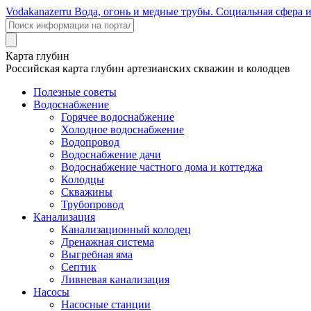
Voda
kanazer
ru
Вода, огонь и медные трубы. Социальная сфера 
Карта глубин
Российская карта глубин артезианских скважин и колодцев
Полезные советы
Водоснабжение
Горячее водоснабжение
Холодное водоснабжение
Водопровод
Водоснабжение дачи
Водоснабжение частного дома и коттеджа
Колодцы
Скважины
Трубопровод
Канализация
Канализационный колодец
Дренажная система
Выгребная яма
Септик
Ливневая канализация
Насосы
Насосные станции