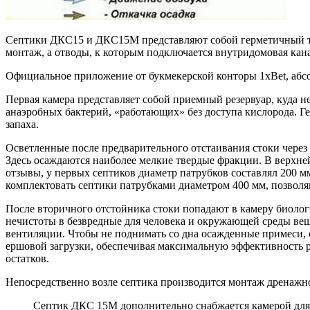
Септики ДКС15 и ДКС15М представляют собой герметичный тре
монтаж, а отводы, к которым подключается внутридомовая кана
Официальное приложение от букмекерской конторы 1xBet, абс
Первая камера представляет собой приемный резервуар, куда н
анаэробных бактерий, «работающих» без доступа кислорода. Г
запаха.
Осветленные после предварительного отстаивания стоки через
Здесь осаждаются наиболее мелкие твердые фракции. В верхне
отзывы, у первых септиков диаметр патрубков составлял 200 м
комплектовать септики патрубками диаметром 400 мм, позвол
После вторичного отстойника стоки попадают в камеру биолог
нечистоты в безвредные для человека и окружающей среды вещ
вентиляции. Чтобы не поднимать со дна осажденные примеси,
ершовой загрузки, обеспечивая максимальную эффективность 
остатков.
Непосредственно возле септика производится монтаж дренажно
Септик ДКС 15М дополнительно снабжается камерой для 