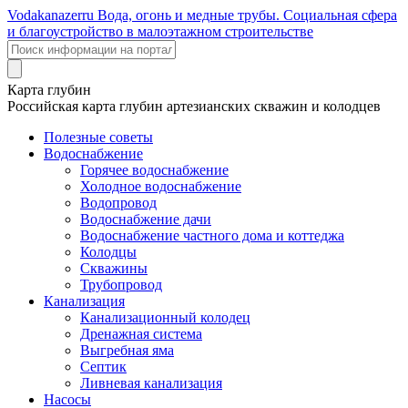
Voda
kanazer
ru
Вода, огонь и медные трубы. Социальная сфера
и благоустройство в малоэтажном строительстве
Карта глубин
Российская карта глубин артезианских скважин и колодцев
Полезные советы
Водоснабжение
Горячее водоснабжение
Холодное водоснабжение
Водопровод
Водоснабжение дачи
Водоснабжение частного дома и коттеджа
Колодцы
Скважины
Трубопровод
Канализация
Канализационный колодец
Дренажная система
Выгребная яма
Септик
Ливневая канализация
Насосы