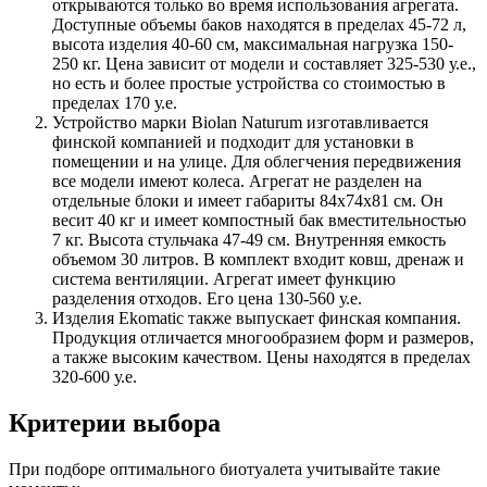
открываются только во время использования агрегата.
Доступные объемы баков находятся в пределах 45-72 л,
высота изделия 40-60 см, максимальная нагрузка 150-
250 кг. Цена зависит от модели и составляет 325-530 у.е.,
но есть и более простые устройства со стоимостью в
пределах 170 у.е.
Устройство марки Biolan Naturum
изготавливается
финской компанией и подходит для установки в
помещении и на улице. Для облегчения передвижения
все модели имеют колеса. Агрегат не разделен на
отдельные блоки и имеет габариты 84х74х81 см. Он
весит 40 кг и имеет компостный бак вместительностью
7 кг. Высота стульчака 47-49 см. Внутренняя емкость
объемом 30 литров. В комплект входит ковш, дренаж и
система вентиляции. Агрегат имеет функцию
разделения отходов. Его цена 130-560 у.е.
Изделия Ekomatic
также выпускает финская компания.
Продукция отличается многообразием форм и размеров,
а также высоким качеством. Цены находятся в пределах
320-600 у.е.
Критерии выбора
При подборе оптимального биотуалета учитывайте такие