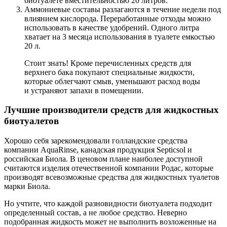
биотуалете вместительностью 20 литров.
Аммониевые составы
разлагаются в течение недели под
влиянием кислорода. Переработанные отходы можно
использовать в качестве удобрений. Одного литра
хватает на 3 месяца использования в туалете емкостью
20 л.
Стоит знать! Кроме перечисленных средств для
верхнего бака покупают специальные жидкости,
которые облегчают смыв, уменьшают расход воды
и устраняют запахи в помещении.
Лучшие производители средств для жидкостных
биотуалетов
Хорошо себя зарекомендовали голландские средства
компании AquaRinse, канадская продукция Septicsol и
российская Биола. В ценовом плане наиболее доступной
считаются изделия отечественной компании Родас, которые
производят всевозможные средства для жидкостных туалетов
марки Биола.
Но учтите, что каждой разновидности биотуалета подходит
определенный состав, а не любое средство. Неверно
подобранная жидкость может не выполнить возложенные на