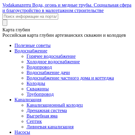
Voda
kanazer
ru
Вода, огонь и медные трубы. Социальная сфера
и благоустройство в малоэтажном строительстве
Карта глубин
Российская карта глубин артезианских скважин и колодцев
Полезные советы
Водоснабжение
Горячее водоснабжение
Холодное водоснабжение
Водопровод
Водоснабжение дачи
Водоснабжение частного дома и коттеджа
Колодцы
Скважины
Трубопровод
Канализация
Канализационный колодец
Дренажная система
Выгребная яма
Септик
Ливневая канализация
Насосы