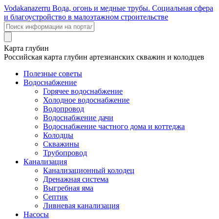
Voda
kanazer
ru
Вода, огонь и медные трубы. Социальная сфера
и благоустройство в малоэтажном строительстве
Карта глубин
Российская карта глубин артезианских скважин и колодцев
Полезные советы
Водоснабжение
Горячее водоснабжение
Холодное водоснабжение
Водопровод
Водоснабжение дачи
Водоснабжение частного дома и коттеджа
Колодцы
Скважины
Трубопровод
Канализация
Канализационный колодец
Дренажная система
Выгребная яма
Септик
Ливневая канализация
Насосы