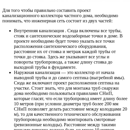
Для того чтобы правильно составить проект
канализационного коллектора частного дома, необходимо
понимать, что инженерная сеть состоит из двух частей:
Внутренняя канализация
. Сюда включены все трубы,
стояк и сантехнические водозаборные точки в доме. В
проекте необходимо будет точно указать все точки
расположения сантехнического оборудования,
расстояние их от стояка и метраж каждой трубы от
точки до стояка. Здесь же указывают все углы и
повороты трубопровода, а также длину стояка до
выходной трубы в фундаменте.
Наружная канализация
— это коллектор от начала
выводной трубы и до самого септика (выгребной ямы).
Сюда же включают проект расположения септика на
участке. Стоит знать, что для монтажа труб снаружи
дома необходимо пользоваться правилами СНиП,
которые гласят, что если трубопровод имеет длину более
10 метров (при условии диаметра труб более 200 мм
СНиП позволяет делать расстояние между колодцами 20
м), то для качественного технического обслуживания
трубопровода необходимо монтировать смотровые
(ревизионные колодцы). Расстояние между такими
точками ревизии должно быть не менее 10 метров.