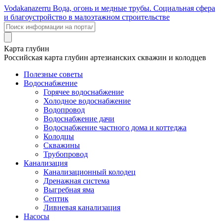
Voda
kanazer
ru
Вода, огонь и медные трубы. Социальная сфера
и благоустройство в малоэтажном строительстве
Карта глубин
Российская карта глубин артезианских скважин и колодцев
Полезные советы
Водоснабжение
Горячее водоснабжение
Холодное водоснабжение
Водопровод
Водоснабжение дачи
Водоснабжение частного дома и коттеджа
Колодцы
Скважины
Трубопровод
Канализация
Канализационный колодец
Дренажная система
Выгребная яма
Септик
Ливневая канализация
Насосы