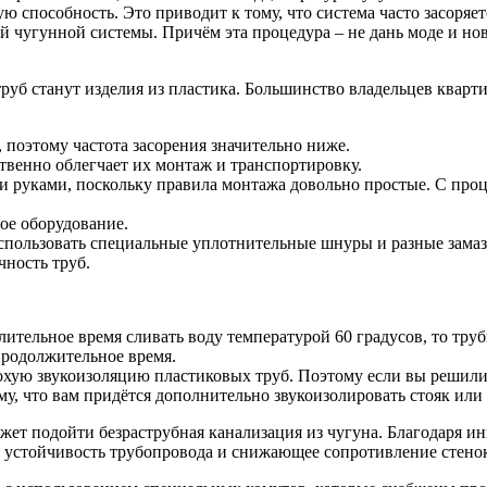
ю способность. Это приводит к тому, что система часто засоряе
й чугунной системы. Причём эта процедура – не дань моде и н
б станут изделия из пластика. Большинство владельцев кварт
поэтому частота засорения значительно ниже.
твенно облегчает их монтаж и транспортировку.
 руками, поскольку правила монтажа довольно простые. С про
ое оборудование.
пользовать специальные уплотнительные шнуры и разные замаз
чность труб.
лительное время сливать воду температурой 60 градусов, то тр
продолжительное время.
охую звукоизоляцию пластиковых труб. Поэтому если вы решил
ому, что вам придётся дополнительно звукоизолировать стояк или
 может подойти безраструбная канализация из чугуна. Благодар
устойчивость трубопровода и снижающее сопротивление стенок