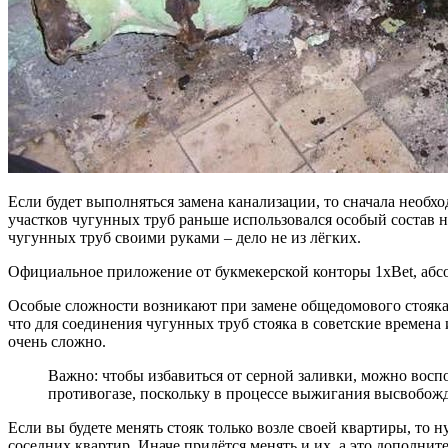
Если будет выполняться замена канализации, то сначала необхо
участков чугунных труб раньше использовался особый состав н
чугунных труб своими руками – дело не из лёгких.
Официальное приложение от букмекерской конторы 1xBet, абс
Особые сложности возникают при замене общедомового стояка к
что для соединения чугунных труб стояка в советские времена 
очень сложно.
Важно: чтобы избавиться от серной заливки, можно восп
противогазе, поскольку в процессе выжигания высвобож
Если вы будете менять стояк только возле своей квартиры, то
соседних квартир. Иначе придётся менять и их, а это дополнит