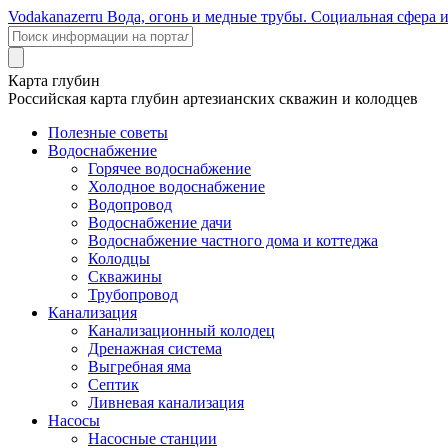
Voda
kanazer
ru
Вода, огонь и медные трубы. Социальная сфера 
Карта глубин
Российская карта глубин артезианских скважин и колодцев
Полезные советы
Водоснабжение
Горячее водоснабжение
Холодное водоснабжение
Водопровод
Водоснабжение дачи
Водоснабжение частного дома и коттеджа
Колодцы
Скважины
Трубопровод
Канализация
Канализационный колодец
Дренажная система
Выгребная яма
Септик
Ливневая канализация
Насосы
Насосные станции