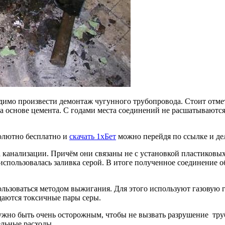
димо произвести демонтаж чугунного трубопровода. Стоит отмети
а основе цемента. С годами места соединений не расшатываются,
олютно бесплатно и
скачать 1хБет
можно перейдя по ссылке и дел
анализации. Причём они связаны не с установкой пластиковых т
использовалась заливка серой. В итоге полученное соединение о
ользоваться методом выжигания. Для этого используют газовую 
даются токсичные пары серы.
 нужно быть очень осторожным, чтобы не вызвать разрушение тр
ельные расходы.