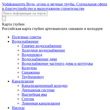
Voda
kanazer
ru
Вода, огонь и медные трубы. Социальная сфера
и благоустройство в малоэтажном строительстве
Карта глубин
Российская карта глубин артезианских скважин и колодцев
Полезные советы
Водоснабжение
Горячее водоснабжение
Холодное водоснабжение
Водопровод
Водоснабжение дачи
Водоснабжение частного дома и коттеджа
Колодцы
Скважины
Трубопровод
Канализация
Канализационный колодец
Дренажная система
Выгребная яма
Септик
Ливневая канализация
Насосы