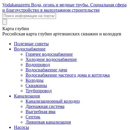
Voda
kanazer
ru
Вода, огонь и медные трубы. Социальная сфера
и благоустройство в малоэтажном строительстве
Карта глубин
Российская карта глубин артезианских скважин и колодцев
Полезные советы
Водоснабжение
Горячее водоснабжение
Холодное водоснабжение
Водопровод
Водоснабжение дачи
Водоснабжение частного дома и коттеджа
Колодцы
Скважины
Трубопровод
Канализация
Канализационный колодец
Дренажная система
Выгребная яма
Септик
Ливневая канализация
Насосы