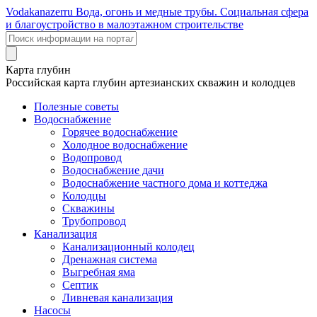
Voda
kanazer
ru
Вода, огонь и медные трубы. Социальная сфера
и благоустройство в малоэтажном строительстве
Карта глубин
Российская карта глубин артезианских скважин и колодцев
Полезные советы
Водоснабжение
Горячее водоснабжение
Холодное водоснабжение
Водопровод
Водоснабжение дачи
Водоснабжение частного дома и коттеджа
Колодцы
Скважины
Трубопровод
Канализация
Канализационный колодец
Дренажная система
Выгребная яма
Септик
Ливневая канализация
Насосы