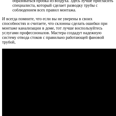
образоваться пробка из воздуха. Здесь лучше пригласить
специалиста, который сделает разводку трубы с
соблюдением всех правил монтажа.
И всегда помните, что если вы не уверены в своих
способностях и считаете, что склонны сделать ошибки при
монтаже канализации в доме, тот лучше воспользуйтесь
услугами профессионалов. Мастера создадут надежную
систему отвода стоков с правильно работающей фановой
трубой,