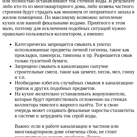
или полностью останавливают ток сточной воды. В результате
либо кто-то из многоквартирного дома, либо хозяева частного
строения будут страдать как минимум от неприятного запаха в
жилом помещении. По максимуму возможно затопление
кухни или ванной фекальными водами. Приятного в этом
мало, поэтому для исключения подобных ситуаций нужно
правильно пользоваться коллектором, а именно:
Категорически запрещается смывать в унитаз
использованные предметы личной гигиены, такие как
прокладки, памперсы, тампоны и пр. Разрешается смыв
только туалетной бумаги.
Запрещено смывать в канализацию сыпучие
строительные смеси, такие как цемент, песок, мел, глину
и т.п.
Необходимо избегать случайных смывов в канализацию
тряпок и других подобных предметов.
На кухне желательно устанавливать жироуловители,
которые будут препятствовать отложению на стенках
коллектора тяжелого жирного налёта. Тот в свою
очередь может создавать фекальные наросты-сталактиты
в системе и затруднять ток серой воды.
Важно: если в работе канализации в частном или
многоквартирном доме отмечены сбои, не стоит