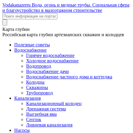
Voda
kanazer
ru
Вода, огонь и медные трубы. Социальная сфера
и благоустройство в малоэтажном строительстве
Карта глубин
Российская карта глубин артезианских скважин и колодцев
Полезные советы
Водоснабжение
Горячее водоснабжение
Холодное водоснабжение
Водопровод
Водоснабжение дачи
Водоснабжение частного дома и коттеджа
Колодцы
Скважины
Трубопровод
Канализация
Канализационный колодец
Дренажная система
Выгребная яма
Септик
Ливневая канализация
Насосы