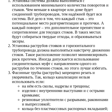
Установка системы должна выполняться с
использованием минимального количества поворотов и
стыков. Чем меньше в квартире или доме будет
соединений трубопроводов, тем надёжней будет вся
система. Всё дело в том, что каждый стык – это
потенциальное место разгерметизации и протечки. А
каждый поворот – это дополнительное препятствие и
сопротивление для текущих стоков. В таких местах
будут собираться твердые отходы, и образовываться
засоры.
Установка раструбов стояков и горизонтального
трубопровода должна выполняться навстречу движению
стоков. Такое расположение позволит минимизировать
риск протечек. Иногда допускается использование
соединительных муфт с направлением одного из
раструбов по течению стоков, но этого лучше избегать.
Фасонные трубы (раструбы) запрещено резать и
укорачивать. Так, кольцо канализации нельзя
использовать если:
на нём есть сколы, надрезы и трещины;
изделия с внутренними выступами и с острыми
кромками;
резиновые уплотнители с разрывами, раковинами
и выпрессовкой;
кольца без пластмассовых распорных вкладышей;