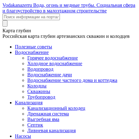
Voda
kanazer
ru
Вода, огонь и медные трубы. Социальная сфера
и благоустройство в малоэтажном строительстве
Карта глубин
Российская карта глубин артезианских скважин и колодцев
Полезные советы
Водоснабжение
Горячее водоснабжение
Холодное водоснабжение
Водопровод
Водоснабжение дачи
Водоснабжение частного дома и коттеджа
Колодцы
Скважины
Трубопровод
Канализация
Канализационный колодец
Дренажная система
Выгребная яма
Септик
Ливневая канализация
Насосы