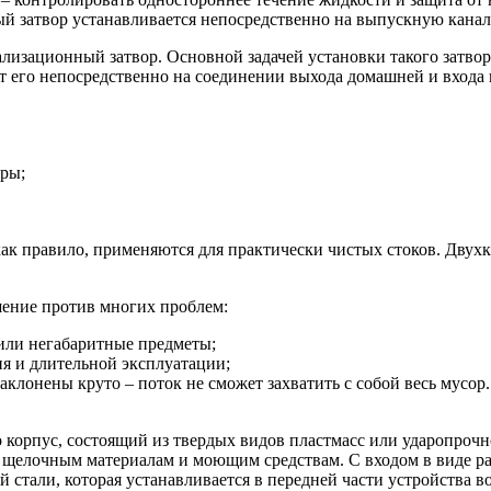
 затвор устанавливается непосредственно на выпускную кана
изационный затвор. Основной задачей установки такого затвор
 его непосредственно на соединении выхода домашней и входа
ры;
к правило, применяются для практически чистых стоков. Двухк
шение против многих проблем:
или негабаритные предметы;
ия и длительной эксплуатации;
аклонены круто – поток не сможет захватить с собой весь мусор
о корпус, состоящий из твердых видов пластмасс или ударопроч
е, щелочным материалам и моющим средствам. С входом в виде р
 стали, которая устанавливается в передней части устройства в