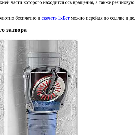
хней части которого находится ось вращения, а также резинову
олютно бесплатно и
скачать 1хБет
можно перейдя по ссылке и дел
о затвора