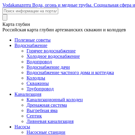
Voda
kanazer
ru
Вода, огонь и медные трубы. Социальная сфера 
Карта глубин
Российская карта глубин артезианских скважин и колодцев
Полезные советы
Водоснабжение
Горячее водоснабжение
Холодное водоснабжение
Водопровод
Водоснабжение дачи
Водоснабжение частного дома и коттеджа
Колодцы
Скважины
Трубопровод
Канализация
Канализационный колодец
Дренажная система
Выгребная яма
Септик
Ливневая канализация
Насосы
Насосные станции