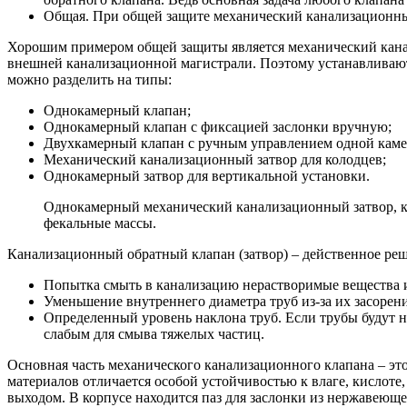
Общая.
При общей защите механический канализационный
Хорошим примером общей защиты является механический канал
внешней канализационной магистрали. Поэтому устанавливают
можно разделить на типы:
Однокамерный клапан;
Однокамерный клапан с фиксацией заслонки вручную;
Двухкамерный клапан с ручным управлением одной каме
Механический канализационный затвор для колодцев;
Однокамерный затвор для вертикальной установки.
Однокамерный механический канализационный затвор, ка
фекальные массы.
Канализационный обратный клапан (затвор) – действенное ре
Попытка смыть в канализацию нерастворимые вещества 
Уменьшение внутреннего диаметра труб из-за их засорен
Определенный уровень наклона труб. Если трубы будут н
слабым для смыва тяжелых частиц.
Основная часть механического канализационного клапана – эт
материалов отличается особой устойчивостью к влаге, кислот
выходом. В корпусе находится паз для заслонки из нержавеющей