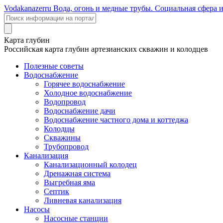
Voda
kanazer
ru
Вода, огонь и медные трубы. Социальная сфера 
Карта глубин
Российская карта глубин артезианских скважин и колодцев
Полезные советы
Водоснабжение
Горячее водоснабжение
Холодное водоснабжение
Водопровод
Водоснабжение дачи
Водоснабжение частного дома и коттеджа
Колодцы
Скважины
Трубопровод
Канализация
Канализационный колодец
Дренажная система
Выгребная яма
Септик
Ливневая канализация
Насосы
Насосные станции