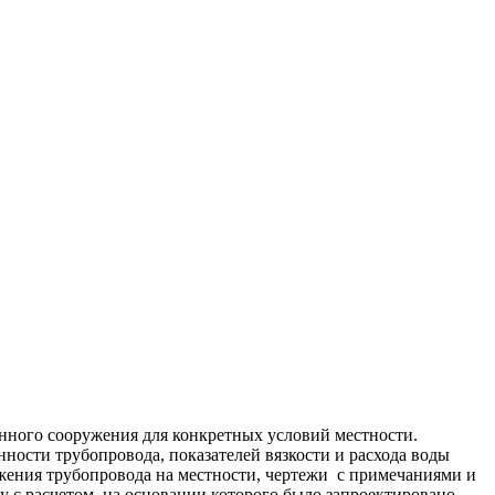
данного сооружения для конкретных условий местности.
нности трубопровода, показателей вязкости и расхода воды
ожения трубопровода на местности, чертежи с примечаниями и
у с расчетом, на основании которого было запроектировано