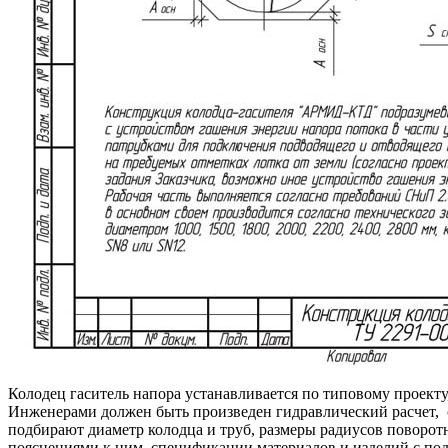
Колодец гаситель напора устанавливается по типовому проекту
Инженерами должен быть произведен гидравлический расчет, с
подбирают диаметр колодца и труб, размеры радиусов поворотн
пояснениями к ним, спецификации материалов и изделий с под