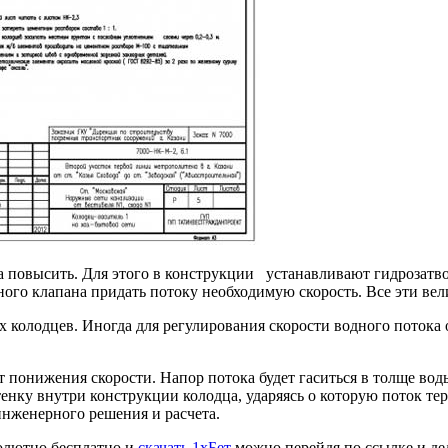
а повысить. Для этого в конструкции устанавливают гидрозатвор
ного клапана придать потоку необходимую скорость. Все эти вел
колодцев. Иногда для регулирования скорости водного потока 
т понижения скорости. Напор потока будет гаситься в толще воды
нку внутри конструкции колодца, ударяясь о которую поток тер
инженерного решения и расчета.
олютно бесплатно и
скачать 1хБет
можно перейдя по ссылке и дел