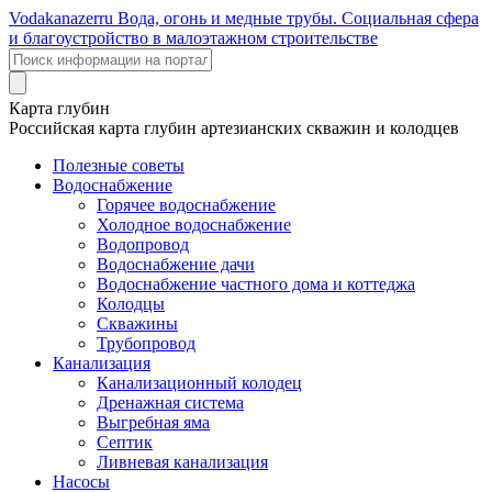
Voda
kanazer
ru
Вода, огонь и медные трубы. Социальная сфера
и благоустройство в малоэтажном строительстве
Карта глубин
Российская карта глубин артезианских скважин и колодцев
Полезные советы
Водоснабжение
Горячее водоснабжение
Холодное водоснабжение
Водопровод
Водоснабжение дачи
Водоснабжение частного дома и коттеджа
Колодцы
Скважины
Трубопровод
Канализация
Канализационный колодец
Дренажная система
Выгребная яма
Септик
Ливневая канализация
Насосы