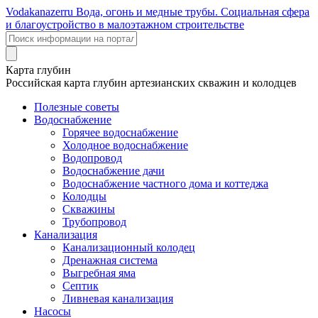
Voda
kanazer
ru
Вода, огонь и медные трубы. Социальная сфера
и благоустройство в малоэтажном строительстве
Карта глубин
Российская карта глубин артезианских скважин и колодцев
Полезные советы
Водоснабжение
Горячее водоснабжение
Холодное водоснабжение
Водопровод
Водоснабжение дачи
Водоснабжение частного дома и коттеджа
Колодцы
Скважины
Трубопровод
Канализация
Канализационный колодец
Дренажная система
Выгребная яма
Септик
Ливневая канализация
Насосы