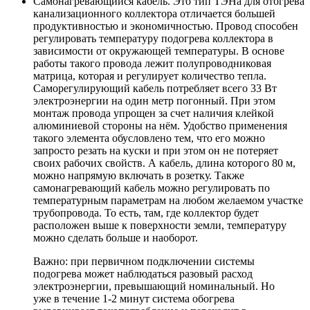
Самонагревающийся кабель
. Это тип ТЭНа для отогрева
канализационного коллектора отличается большей
продуктивностью и экономичностью. Провод способен
регулировать температуру подогрева коллектора в
зависимости от окружающей температуры. В основе
работы такого провода лежит полупроводниковая
матрица, которая и регулирует количество тепла.
Саморегулирующий кабель потребляет всего 33 Вт
электроэнергии на один метр погонный. При этом
монтаж провода упрощен за счет наличия клейкой
алюминиевой стороны на нём. Удобство применения
такого элемента обусловлено тем, что его можно
запросто резать на куски и при этом он не потеряет
своих рабочих свойств. А кабель, длина которого 80 м,
можно напрямую включать в розетку. Также
самонагревающий кабель можно регулировать по
температурным параметрам на любом желаемом участке
трубопровода. То есть, там, где коллектор будет
расположен выше к поверхности земли, температуру
можно сделать больше и наоборот.
Важно: при первичном подключении системы
подогрева может наблюдаться разовый расход
электроэнергии, превышающий номинальный. Но
уже в течение 1-2 минут система обогрева