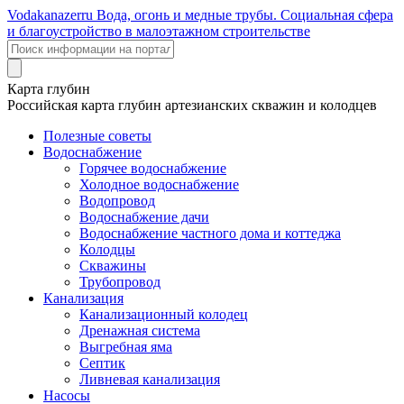
Voda
kanazer
ru
Вода, огонь и медные трубы. Социальная сфера
и благоустройство в малоэтажном строительстве
Карта глубин
Российская карта глубин артезианских скважин и колодцев
Полезные советы
Водоснабжение
Горячее водоснабжение
Холодное водоснабжение
Водопровод
Водоснабжение дачи
Водоснабжение частного дома и коттеджа
Колодцы
Скважины
Трубопровод
Канализация
Канализационный колодец
Дренажная система
Выгребная яма
Септик
Ливневая канализация
Насосы