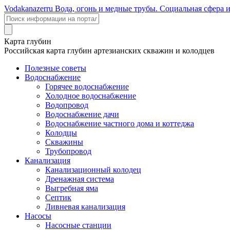
Voda
kanazer
ru
Вода, огонь и медные трубы. Социальная сфера 
Карта глубин
Российская карта глубин артезианских скважин и колодцев
Полезные советы
Водоснабжение
Горячее водоснабжение
Холодное водоснабжение
Водопровод
Водоснабжение дачи
Водоснабжение частного дома и коттеджа
Колодцы
Скважины
Трубопровод
Канализация
Канализационный колодец
Дренажная система
Выгребная яма
Септик
Ливневая канализация
Насосы
Насосные станции