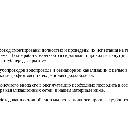
провод смонтированы полностью и проведены их испытания на г
темы. Такие работы называются скрытыми и проводятся внутри 
з труб перед закрытием.
убопроводов водопровода и безнапорной канализации с целью в
катастрофе в масштабах района/города/области.
онечного ввода его в эксплуатацию необходимо проводить в сост
тра канализационных сетей, в нашем материале ниже.
 обследования сточной системы после мощного пролива трубопр