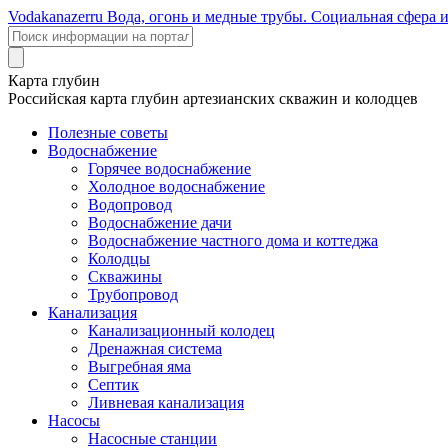
Voda
kanazer
ru
Вода, огонь и медные трубы. Социальная сфера 
Карта глубин
Российская карта глубин артезианских скважин и колодцев
Полезные советы
Водоснабжение
Горячее водоснабжение
Холодное водоснабжение
Водопровод
Водоснабжение дачи
Водоснабжение частного дома и коттеджа
Колодцы
Скважины
Трубопровод
Канализация
Канализационный колодец
Дренажная система
Выгребная яма
Септик
Ливневая канализация
Насосы
Насосные станции