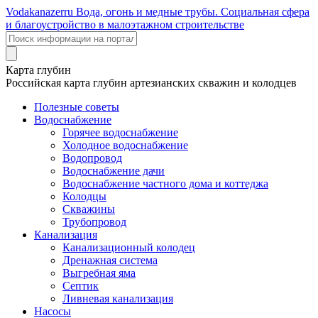
Voda
kanazer
ru
Вода, огонь и медные трубы. Социальная сфера
и благоустройство в малоэтажном строительстве
Карта глубин
Российская карта глубин артезианских скважин и колодцев
Полезные советы
Водоснабжение
Горячее водоснабжение
Холодное водоснабжение
Водопровод
Водоснабжение дачи
Водоснабжение частного дома и коттеджа
Колодцы
Скважины
Трубопровод
Канализация
Канализационный колодец
Дренажная система
Выгребная яма
Септик
Ливневая канализация
Насосы